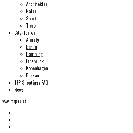
Architektur
Natur
Sport
Tiere
City-Touren
Almaty
Berlin
Hamburg
Innsbruck
Kopenhagen
Passau
TFP Shootings FAQ
News
www.mspeu.at